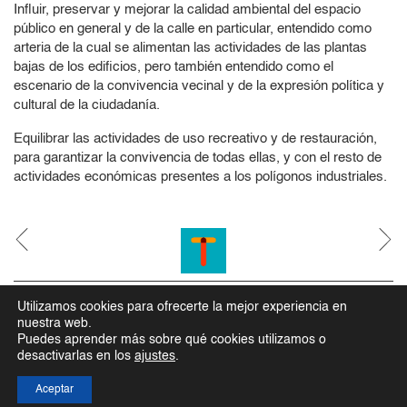
Influir, preservar y mejorar la calidad ambiental del espacio
público en general y de la calle en particular, entendido como
arteria de la cual se alimentan las actividades de las plantas
bajas de los edificios, pero también entendido como el
escenario de la convivencia vecinal y de la expresión política y
cultural de la ciudadanía.
Equilibrar las actividades de uso recreativo y de restauración,
para garantizar la convivencia de todas ellas, y con el resto de
actividades económicas presentes a los polígonos industriales.
Carrer de la Creueta, 119, 08202 Sabadell, Barcelona
Utilizamos cookies para ofrecerte la mejor experiencia en
nuestra web.
937450653
|
teseu@teseu.cat
Puedes aprender más sobre qué cookies utilizamos o
desactivarlas en los
ajustes
.
Aviso Legal
Política de Privacidad
Política de Cookies
Aceptar
© 2026 Teseu • All Rights Reserved.